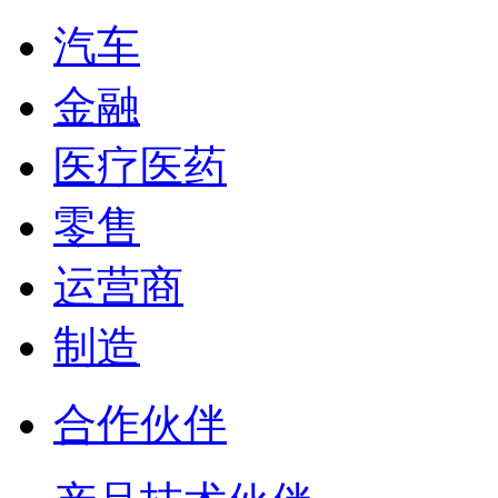
汽车
金融
医疗医药
零售
运营商
制造
合作伙伴