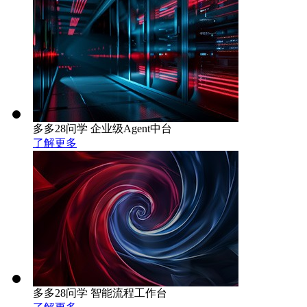
多多28问学 企业级Agent中台
了解更多
多多28问学 智能流程工作台