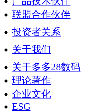
产品技术伙伴
联盟合作伙伴
投资者关系
关于我们
关于多多28数码
理论著作
企业文化
ESG